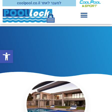
למעבר לאתר coolpool.co.il
סוגי כיסוי בטיחות לבריכה
פתח סרג